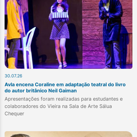
30.07.26
Avla encena Coraline em adaptação teatral do livro
do autor britânico Neil Gaiman
Apresentações foram realizadas para estudantes e
colaboradores do Vieira na Sala de Arte Sálua
Chequer