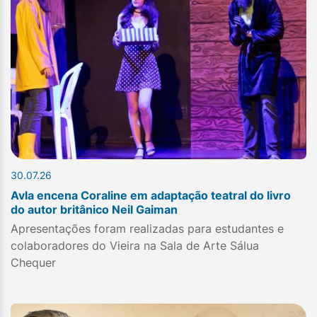
30.07.26
Avla encena Coraline em adaptação teatral do livro
do autor britânico Neil Gaiman
Apresentações foram realizadas para estudantes e
colaboradores do Vieira na Sala de Arte Sálua
Chequer