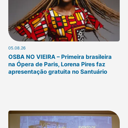
05.08.26
OSBA NO VIEIRA – Primeira brasileira
na Ópera de Paris, Lorena Pires faz
apresentação gratuita no Santuário