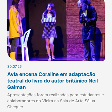
30.07.26
Avla encena Coraline em adaptação
teatral do livro do autor britânico Neil
Gaiman
Apresentações foram realizadas para estudantes e
colaboradores do Vieira na Sala de Arte Sálua
Chequer