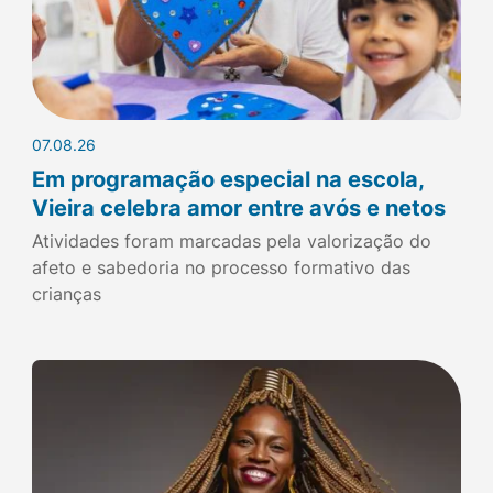
07.08.26
Em programação especial na escola,
Vieira celebra amor entre avós e netos
Atividades foram marcadas pela valorização do
afeto e sabedoria no processo formativo das
crianças