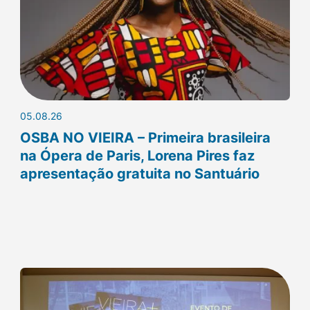
05.08.26
OSBA NO VIEIRA – Primeira brasileira
na Ópera de Paris, Lorena Pires faz
apresentação gratuita no Santuário