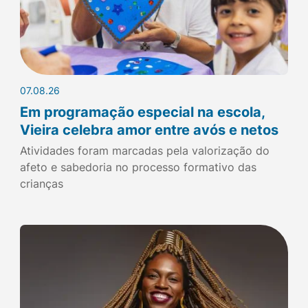
07.08.26
Em programação especial na escola,
Vieira celebra amor entre avós e netos
Atividades foram marcadas pela valorização do
afeto e sabedoria no processo formativo das
crianças