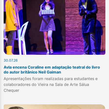
30.07.26
Avla encena Coraline em adaptação teatral do livro
do autor britânico Neil Gaiman
Apresentações foram realizadas para estudantes e
colaboradores do Vieira na Sala de Arte Sálua
Chequer