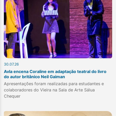
30.07.26
Avla encena Coraline em adaptação teatral do livro
do autor britânico Neil Gaiman
Apresentações foram realizadas para estudantes e
colaboradores do Vieira na Sala de Arte Sálua
Chequer