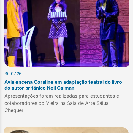
30.07.26
Avla encena Coraline em adaptação teatral do livro
do autor britânico Neil Gaiman
Apresentações foram realizadas para estudantes e
colaboradores do Vieira na Sala de Arte Sálua
Chequer