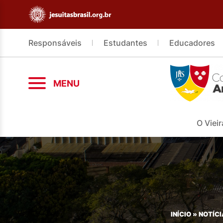
Responsáveis
Estudantes
Educadores
MENU
O Vieir
INÍCIO
»
NOTÍCI