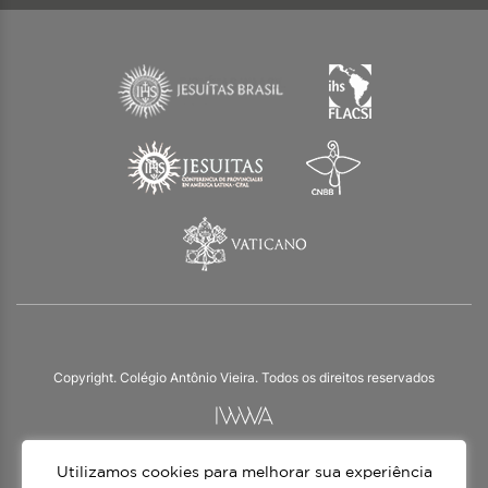
Copyright. Colégio Antônio Vieira. Todos os direitos reservados
Utilizamos cookies para melhorar sua experiência
O Colégio Antônio Vieira integra a Rede Jesuíta de Educação, tendo as suas