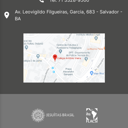
Tel: 71 3328-9500
Av. Leovigildo Filgueiras, Garcia, 683 - Salvador -
BA