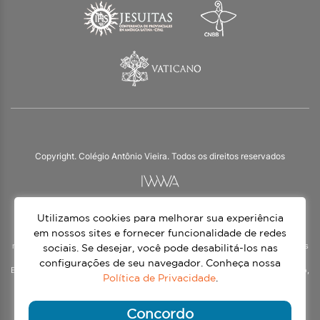
Copyright. Colégio Antônio Vieira. Todos os direitos reservados
Utilizamos cookies para melhorar sua experiência
O Colégio Antônio Vieira integra a Rede Jesuíta de Educação, tendo as suas
práticas impulsionadas pelos valores da espiritualidade inaciana – marca da
em nossos sites e fornecer funcionalidade de redes
nossa identidade e das aproximadamente 1500 unidades de ensino, espalhadas
sociais. Se desejar, você pode desabilitá-los nas
em mais de 60 países. Atendemos a alunos da Educação Infantil à 3ª série do
configurações de seu navegador. Conheça nossa
Ensino Médio, nos turnos matutino e vespertino, além do Ensino Médio Noturno,
Política de Privacidade
.
voltado para Jovens.
Continue lendo
Concordo