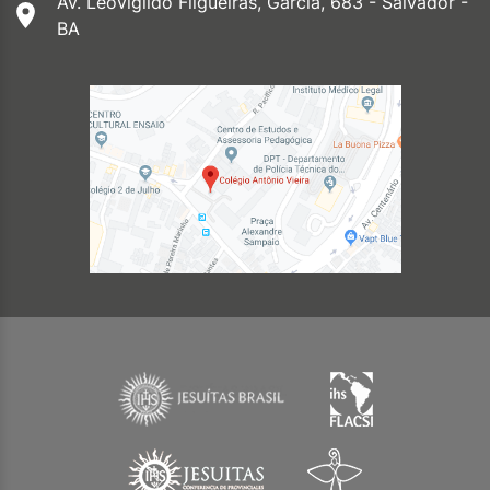
Av. Leovigildo Filgueiras, Garcia, 683 - Salvador -
BA