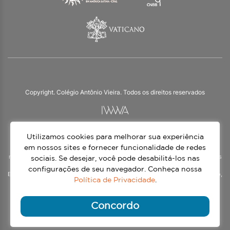
Copyright. Colégio Antônio Vieira. Todos os direitos reservados
Utilizamos cookies para melhorar sua experiência
O Colégio Antônio Vieira integra a Rede Jesuíta de Educação, tendo as suas
práticas impulsionadas pelos valores da espiritualidade inaciana – marca da
em nossos sites e fornecer funcionalidade de redes
nossa identidade e das aproximadamente 1500 unidades de ensino, espalhadas
sociais. Se desejar, você pode desabilitá-los nas
em mais de 60 países. Atendemos a alunos da Educação Infantil à 3ª série do
configurações de seu navegador. Conheça nossa
Ensino Médio, nos turnos matutino e vespertino, além do Ensino Médio Noturno,
Política de Privacidade
.
voltado para Jovens.
Continue lendo
Concordo