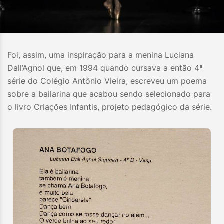
Foi, assim, uma inspiração para a menina Luciana
Dall’Agnol que, em 1994 quando cursava a então 4ª
série do Colégio Antônio Vieira, escreveu um poema
sobre a bailarina que acabou sendo selecionado para
o livro Criações Infantis, projeto pedagógico da série.