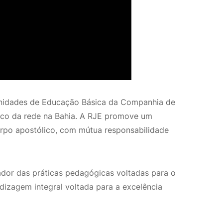
 unidades de Educação Básica da Companhia de
único da rede na Bahia. A RJE promove um
orpo apostólico, com mútua responsabilidade
dor das práticas pedagógicas voltadas para o
dizagem integral voltada para a excelência