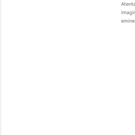
Atent
imagi
emine