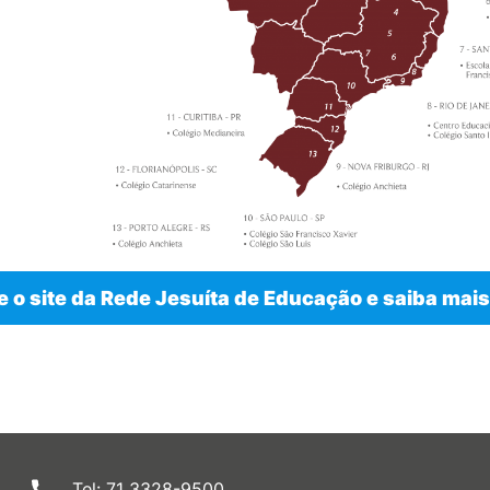
 o site da Rede Jesuíta de Educação e saiba mais 
Tel: 71 3328-9500