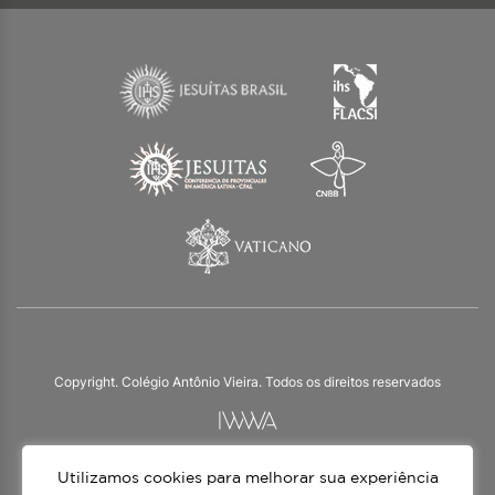
Copyright. Colégio Antônio Vieira. Todos os direitos reservados
Utilizamos cookies para melhorar sua experiência
O Colégio Antônio Vieira integra a Rede Jesuíta de Educação, tendo as suas