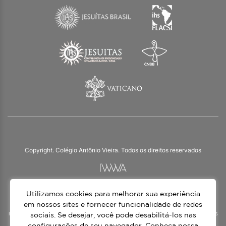
Copyright. Colégio Antônio Vieira. Todos os direitos reservados
Utilizamos cookies para melhorar sua experiência
O Colégio Antônio Vieira integra a Rede Jesuíta de Educação, tendo as suas
práticas impulsionadas pelos valores da espiritualidade inaciana – marca da
em nossos sites e fornecer funcionalidade de redes
nossa identidade e das aproximadamente 1500 unidades de ensino, espalhadas
sociais. Se desejar, você pode desabilitá-los nas
em mais de 60 países. Atendemos a alunos da Educação Infantil à 3ª série do