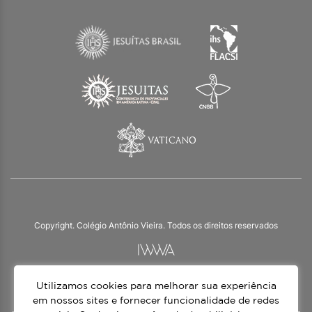
Copyright. Colégio Antônio Vieira. Todos os direitos reservados
Utilizamos cookies para melhorar sua experiência
O Colégio Antônio Vieira integra a Rede Jesuíta de Educação, tendo as suas
práticas impulsionadas pelos valores da espiritualidade inaciana – marca da
em nossos sites e fornecer funcionalidade de redes