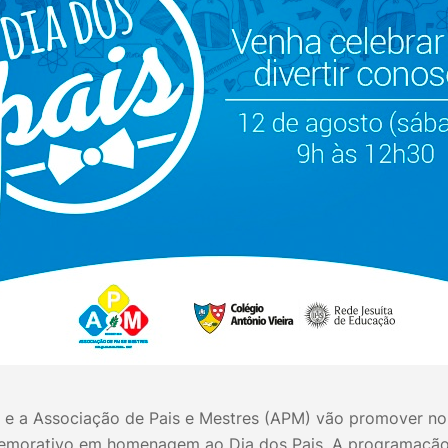
a e a Associação de Pais e Mestres (APM) vão promover no
emorativo em homenagem ao Dia dos Pais. A programação