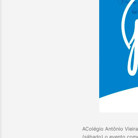
AColégio Antônio Vieir
(sábado) o evento com