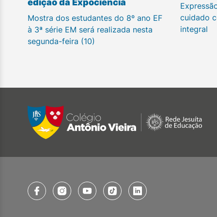
edição da Expociência
Expressão
cuidado c
Mostra dos estudantes do 8º ano EF
integral
à 3ª série EM será realizada nesta
segunda-feira (10)