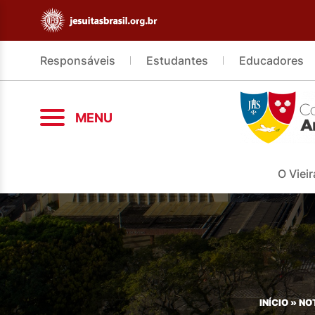
Responsáveis
Estudantes
Educadores
MENU
O Vieir
INÍCIO
»
NO