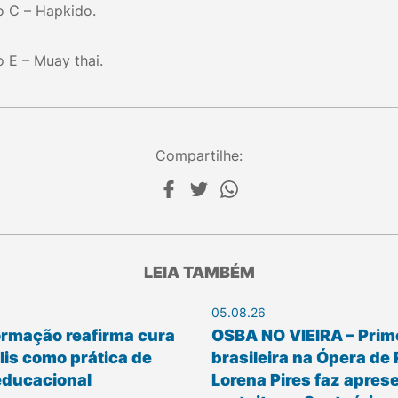
o C – Hapkido.
o E – Muay thai.
Compartilhe:
LEIA TAMBÉM
05.08.26
ormação reafirma cura
OSBA NO VIEIRA – Prim
is como prática de
brasileira na Ópera de 
educacional
Lorena Pires faz apres