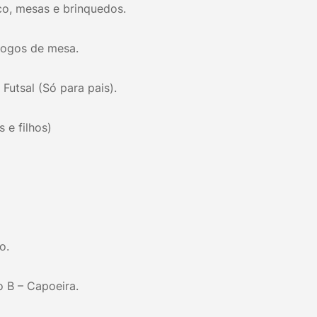
co, mesas e brinquedos.
Jogos de mesa.
Futsal (Só para pais).
s e filhos)
o.
o B – Capoeira.