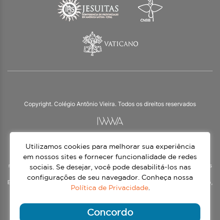
Copyright. Colégio Antônio Vieira. Todos os direitos reservados
Utilizamos cookies para melhorar sua experiência
O Colégio Antônio Vieira integra a Rede Jesuíta de Educação, tendo as suas
práticas impulsionadas pelos valores da espiritualidade inaciana – marca da
em nossos sites e fornecer funcionalidade de redes
nossa identidade e das aproximadamente 1500 unidades de ensino, espalhadas
sociais. Se desejar, você pode desabilitá-los nas
em mais de 60 países. Atendemos a alunos da Educação Infantil à 3ª série do
configurações de seu navegador. Conheça nossa
Ensino Médio, nos turnos matutino e vespertino, além do Ensino Médio Noturno,
Política de Privacidade
.
voltado para Jovens.
Continue lendo
Concordo