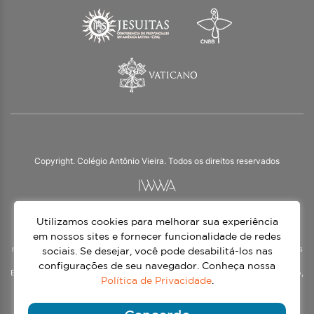
Copyright. Colégio Antônio Vieira. Todos os direitos reservados
Utilizamos cookies para melhorar sua experiência
O Colégio Antônio Vieira integra a Rede Jesuíta de Educação, tendo as suas
práticas impulsionadas pelos valores da espiritualidade inaciana – marca da
em nossos sites e fornecer funcionalidade de redes
nossa identidade e das aproximadamente 1500 unidades de ensino, espalhadas
sociais. Se desejar, você pode desabilitá-los nas
em mais de 60 países. Atendemos a alunos da Educação Infantil à 3ª série do
configurações de seu navegador. Conheça nossa
Ensino Médio, nos turnos matutino e vespertino, além do Ensino Médio Noturno,
Política de Privacidade
.
voltado para Jovens.
Continue lendo