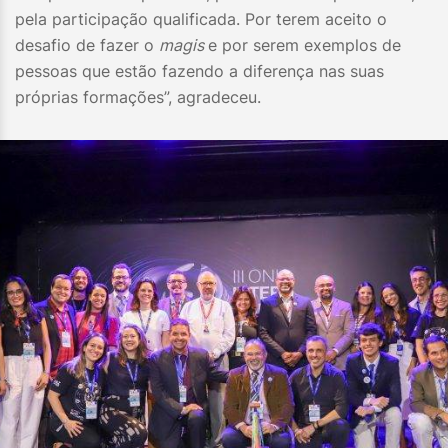
pela participação qualificada. Por terem aceito o
desafio de fazer o
magis
e por serem exemplos de
pessoas que estão fazendo a diferença nas suas
próprias formações”, agradeceu.