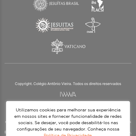
Copyright. Colégio Antônio Vieira. Todos os direitos reservados
Utilizamos cookies para melhorar sua experiência
O Colégio Antônio Vieira integra a Rede Jesuíta de Educação, tendo as suas
práticas impulsionadas pelos valores da espiritualidade inaciana – marca da
em nossos sites e fornecer funcionalidade de redes
nossa identidade e das aproximadamente 1500 unidades de ensino, espalhadas
sociais. Se desejar, você pode desabilitá-los nas
em mais de 60 países. Atendemos a alunos da Educação Infantil à 3ª série do
configurações de seu navegador. Conheça nossa
Ensino Médio, nos turnos matutino e vespertino, além do Ensino Médio Noturno,
Política de Privacidade
.