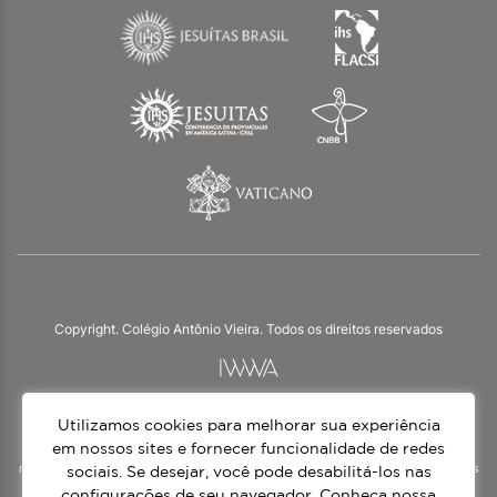
Copyright. Colégio Antônio Vieira. Todos os direitos reservados
Utilizamos cookies para melhorar sua experiência
O Colégio Antônio Vieira integra a Rede Jesuíta de Educação, tendo as suas
práticas impulsionadas pelos valores da espiritualidade inaciana – marca da
em nossos sites e fornecer funcionalidade de redes
nossa identidade e das aproximadamente 1500 unidades de ensino, espalhadas
sociais. Se desejar, você pode desabilitá-los nas
em mais de 60 países. Atendemos a alunos da Educação Infantil à 3ª série do
configurações de seu navegador. Conheça nossa