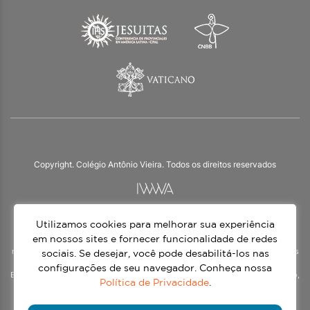
Copyright. Colégio Antônio Vieira. Todos os direitos reservados
Utilizamos cookies para melhorar sua experiência
O Colégio Antônio Vieira integra a Rede Jesuíta de Educação, tendo as suas
práticas impulsionadas pelos valores da espiritualidade inaciana – marca da
em nossos sites e fornecer funcionalidade de redes
nossa identidade e das aproximadamente 1500 unidades de ensino, espalhadas
sociais. Se desejar, você pode desabilitá-los nas
em mais de 60 países. Atendemos a alunos da Educação Infantil à 3ª série do
configurações de seu navegador. Conheça nossa
Ensino Médio, nos turnos matutino e vespertino, além do Ensino Médio Noturno,
Política de Privacidade
.
voltado para Jovens.