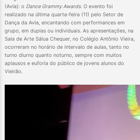
(Avla): o
Dance Grammy Awards
. O evento foi
realizado na última quarta-feira (11) pelo Setor de
Dança da Avla, encantando com performances em
grupo, em duplas ou individuais. As apresentações, na
Sala de Arte Sálua Chequer, no Colégio Antônio Vieira,
ocorreram no horário de intervalo de aulas, tanto no
turno diurno quanto noturno, sempre com muitos
aplausos e euforia do público de jovens alunos do
Vieirão.