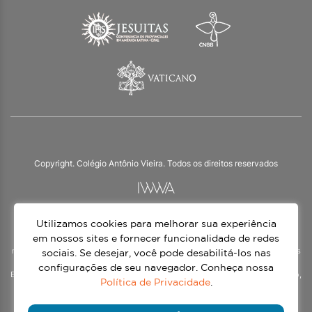
Copyright. Colégio Antônio Vieira. Todos os direitos reservados
Utilizamos cookies para melhorar sua experiência
O Colégio Antônio Vieira integra a Rede Jesuíta de Educação, tendo as suas
práticas impulsionadas pelos valores da espiritualidade inaciana – marca da
em nossos sites e fornecer funcionalidade de redes
nossa identidade e das aproximadamente 1500 unidades de ensino, espalhadas
sociais. Se desejar, você pode desabilitá-los nas
em mais de 60 países. Atendemos a alunos da Educação Infantil à 3ª série do
configurações de seu navegador. Conheça nossa
Ensino Médio, nos turnos matutino e vespertino, além do Ensino Médio Noturno,
Política de Privacidade
.
voltado para Jovens.
Continue lendo