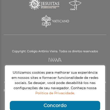
Copyright. Colégio Antônio Vieira. Todos os direitos reservados
Utilizamos cookies para melhorar sua experiência
O Colégio Antônio Vieira integra a Rede Jesuíta de Educação, tendo as suas
práticas impulsionadas pelos valores da espiritualidade inaciana – marca da
em nossos sites e fornecer funcionalidade de redes
nossa identidade e das aproximadamente 1500 unidades de ensino, espalhadas
sociais. Se desejar, você pode desabilitá-los nas
em mais de 60 países. Atendemos a alunos da Educação Infantil à 3ª série do
configurações de seu navegador. Conheça nossa
Ensino Médio, nos turnos matutino e vespertino, além do Ensino Médio Noturno,
Política de Privacidade
.
voltado para Jovens.
Continue lendo
Concordo