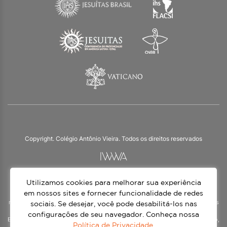
Copyright. Colégio Antônio Vieira. Todos os direitos reservados
Utilizamos cookies para melhorar sua experiência
O Colégio Antônio Vieira integra a Rede Jesuíta de Educação, tendo as suas
práticas impulsionadas pelos valores da espiritualidade inaciana – marca da
em nossos sites e fornecer funcionalidade de redes
nossa identidade e das aproximadamente 1500 unidades de ensino, espalhadas
sociais. Se desejar, você pode desabilitá-los nas
em mais de 60 países. Atendemos a alunos da Educação Infantil à 3ª série do
configurações de seu navegador. Conheça nossa
Ensino Médio, nos turnos matutino e vespertino, além do Ensino Médio Noturno,
Política de Privacidade
.