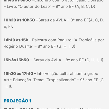
– Livro: “O autor do Leão” – 9° ano EF (A, B, C, D).
10h20 às 10h50 –
Sarau da AVLA – 8° ano EF(A, C, D,
E, F).
14h10 às 15h
– Palestra com Paquito: “A Tropicália por
Rogério Duarte” – 8° ano EF (G, H, I, J).
15h às 15h50
– Sarau da AVLA – 8º ano EF (G, H, I, J).
16h20 às 17h10 –
Intervenção cultural com o grupo
Arte Educação. Tema: “Tropicalizando” – 9° ano EF (G,
H, I).
PROJEÇÃO 1