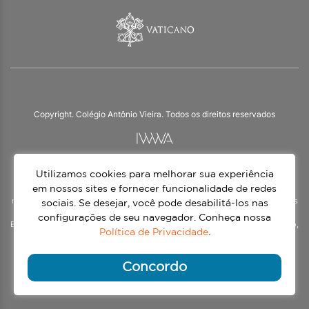
Copyright. Colégio Antônio Vieira. Todos os direitos reservados
Utilizamos cookies para melhorar sua experiência
O Colégio Antônio Vieira integra a Rede Jesuíta de Educação, tendo as suas
práticas impulsionadas pelos valores da espiritualidade inaciana – marca da
em nossos sites e fornecer funcionalidade de redes
nossa identidade e das aproximadamente 1500 unidades de ensino, espalhadas
sociais. Se desejar, você pode desabilitá-los nas
em mais de 60 países. Atendemos a alunos da Educação Infantil à 3ª série do
configurações de seu navegador. Conheça nossa
Ensino Médio, nos turnos matutino e vespertino, além do Ensino Médio Noturno,
Política de Privacidade
.
voltado para Jovens.
Continue lendo
Concordo