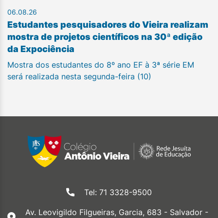
06.08.26
Estudantes pesquisadores do Vieira realizam
mostra de projetos científicos na 30ª edição
da Expociência
Mostra dos estudantes do 8º ano EF à 3ª série EM
será realizada nesta segunda-feira (10)
Tel: 71 3328-9500
Av. Leovigildo Filgueiras, Garcia, 683 - Salvador -