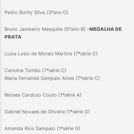
Pedro Burity Silva (3ºano D)
Bruno Jambeiro Mesquita (5ºano B) –
MEDALHA DE
PRATA
Luiza Lobo de Morais Martins (7ªsérie C)
Carolina Tombo (7ªsérie C)
Maria Fernanda Sampaio Alves (7ªsérie C)
Moises Cardoso Couto (1ªsérie A)
Gabriel Novaes de Oliveira (1ªsérie D)
Amanda Rios Sampaio (1ªsérie G)