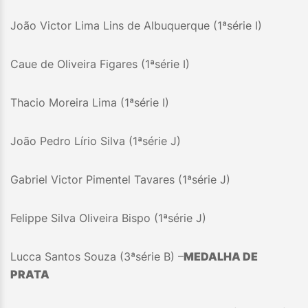
João Victor Lima Lins de Albuquerque (1ªsérie I)
Caue de Oliveira Figares (1ªsérie I)
Thacio Moreira Lima (1ªsérie I)
João Pedro Lírio Silva (1ªsérie J)
Gabriel Victor Pimentel Tavares (1ªsérie J)
Felippe Silva Oliveira Bispo (1ªsérie J)
Lucca Santos Souza (3ªsérie B) –
MEDALHA DE
PRATA