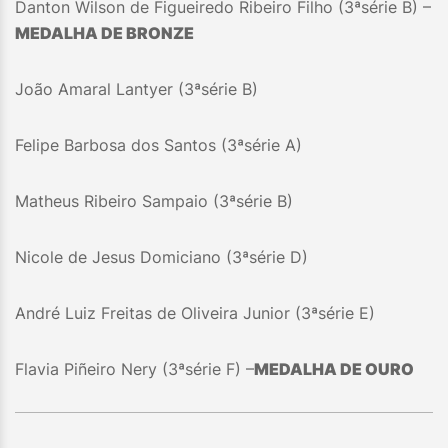
Danton Wilson de Figueiredo Ribeiro Filho (3ªsérie B) –
MEDALHA DE BRONZE
João Amaral Lantyer (3ªsérie B)
Felipe Barbosa dos Santos (3ªsérie A)
Matheus Ribeiro Sampaio (3ªsérie B)
Nicole de Jesus Domiciano (3ªsérie D)
André Luiz Freitas de Oliveira Junior (3ªsérie E)
Flavia Piñeiro Nery (3ªsérie F) –
MEDALHA DE OURO