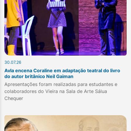
30.07.26
Avla encena Coraline em adaptação teatral do livro
do autor britânico Neil Gaiman
Apresentações foram realizadas para estudantes e
colaboradores do Vieira na Sala de Arte Sálua
Chequer