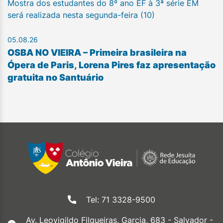
Mostra dos estudantes do 8º ano EF à 3ª série EM
será realizada nesta segunda-feira (10)
05.08.26
OSBA NO VIEIRA – Primeira brasileira na
Ópera de Paris, Lorena Pires faz apresentação
gratuita no Santuário
Tel: 71 3328-9500
Av. Leovigildo Filgueiras, Garcia, 683 - Salvador -