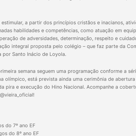
estimular, a partir dos princípios cristãos e inacianos, ati
adas habilidades e competências, como atuação em equipe,
uperação de adversidades, determinação, respeito e cuidad
ação integral proposta pelo colégio – que faz parte da Co
a por Santo Inácio de Loyola.
primeira semana seguem uma programação conforme a série
ma olímpico, está prevista ainda uma cerimônia de abertur
da pira e execução do Hino Nacional. Acompanhe a cobert
@vieira_oficial!
gos do 7º ano EF
ogos do 8º ano EF