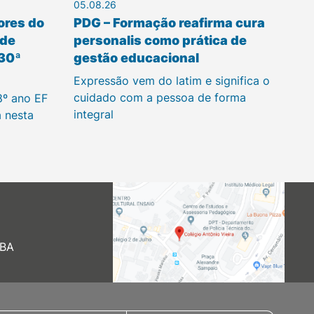
05.08.26
ores do
PDG – Formação reafirma cura
 de
personalis como prática de
 30ª
gestão educacional
Expressão vem do latim e significa o
cuidado com a pessoa de forma
8º ano EF
integral
a nesta
 BA