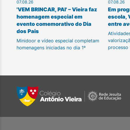
07.08.26
07.08.26
'VEM BRINCAR, PAI' – Vieira faz
Em prog
homenagem especial em
escola, 
evento comemorativo do Dia
entre av
dos Pais
Atividade
valorizaç
Minidoor e vídeo especial completam
processo
homenagens iniciadas no dia 1º