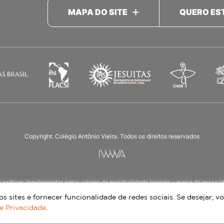
MAPA DO SITE
QUERO ES
Copyright. Colégio Antônio Vieira. Todos os direitos reservados
as práticas impulsionadas pelos valores da espiritualidade inaciana – marca da noss
ucação Infantil à 3ª série do Ensino Médio, nos turnos matutino e vespertino, além d
 sites e fornecer funcionalidade de redes sociais. Se desejar, vo
de Privacidade
.
Continue lendo