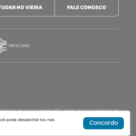
TUDAR NO VIEIRA
FALE CONOSCO
a identidade e das aproximadamente 1500 unidades de ensino, espalhadas em
o Ensino Médio Noturno, voltado para Jovens.
cê pode desabilitá-los nas
Concordo