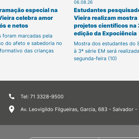
06.08.26
ramação especial na
Estudantes pesquisad
Vieira celebra amor
Vieira realizam mostra
ós e netos
projetos científicos na
edição da Expociência
s foram marcadas pela
ão do afeto e sabedoria no
Mostra dos estudantes do 
 formativo das crianças
à 3ª série EM será realizad
segunda-feira (10)
Tel: 71 3328-9500
Av. Leovigildo Filgueiras, Garcia, 683 - Salvador -