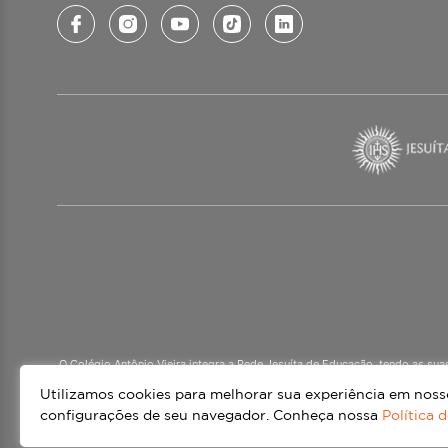
O Colégio Antônio Vieira integra a Rede Jesuíta de Educação, tendo as su
mais de 60 países. Atendemos a alunos da Ed
Utilizamos cookies para melhorar sua experiência em nossos
configurações de seu navegador. Conheça nossa
Política 