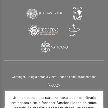
Copyright. Colégio Antônio Vieira. Todos os direitos reservados
Utilizamos cookies para melhorar sua experiência
O Colégio Antônio Vieira integra a Rede Jesuíta de Educação, tendo as suas
práticas impulsionadas pelos valores da espiritualidade inaciana – marca da
em nossos sites e fornecer funcionalidade de redes
nossa identidade e das aproximadamente 1500 unidades de ensino, espalhadas