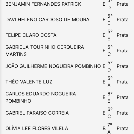
5º
BENJAMIN FERNANDES PATRICK
E
Prata
D
5º
DAVI HELENO CARDOSO DE MOURA
E
Prata
E
5º
FELIPE CLARO COSTA
E
Prata
E
GABRIELA TOURINHO CERQUEIRA
5º
E
Prata
MARTINS
C
5º
JOÃO GUILHERME NOGUEIRA POMBINHO
E
Prata
D
5º
THÉO VALENTE LUZ
E
Prata
A
CARLOS EDUARDO NOGUEIRA
6º
E
Prata
POMBINHO
E
6º
GABRIEL PARAISO CORREIA
E
Prata
C
7º
OLÍVIA LEE FLORES VILELA
B
Prata
A