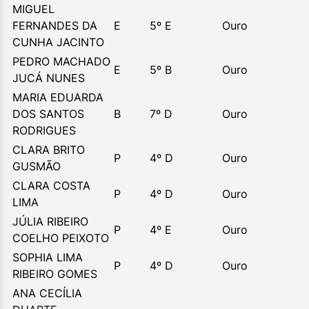
MIGUEL
FERNANDES DA
E
5º E
Ouro
CUNHA JACINTO
PEDRO MACHADO
E
5º B
Ouro
JUCÁ NUNES
MARIA EDUARDA
DOS SANTOS
B
7º D
Ouro
RODRIGUES
CLARA BRITO
P
4º D
Ouro
GUSMÃO
CLARA COSTA
P
4º D
Ouro
LIMA
JÚLIA RIBEIRO
P
4º E
Ouro
COELHO PEIXOTO
SOPHIA LIMA
P
4º D
Ouro
RIBEIRO GOMES
ANA CECÍLIA