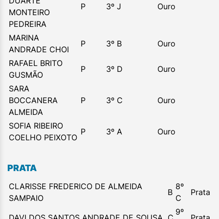
DUARTE
P
3º J
Ouro
MONTEIRO
PEDREIRA
MARINA
P
3º B
Ouro
ANDRADE CHOI
RAFAEL BRITO
P
3º D
Ouro
GUSMÃO
SARA
BOCCANERA
P
3º C
Ouro
ALMEIDA
SOFIA RIBEIRO
P
3º A
Ouro
COELHO PEIXOTO
PRATA
CLARISSE FREDERICO DE ALMEIDA
8º
B
Prata
SAMPAIO
C
9º
DAVI DOS SANTOS ANDRADE DE SOUSA
C
Prata