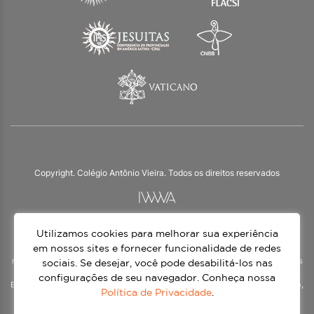
Copyright. Colégio Antônio Vieira. Todos os direitos reservados
Utilizamos cookies para melhorar sua experiência
O Colégio Antônio Vieira integra a Rede Jesuíta de Educação, tendo as suas
práticas impulsionadas pelos valores da espiritualidade inaciana – marca da
em nossos sites e fornecer funcionalidade de redes
nossa identidade e das aproximadamente 1500 unidades de ensino, espalhadas
sociais. Se desejar, você pode desabilitá-los nas
em mais de 60 países. Atendemos a alunos da Educação Infantil à 3ª série do
configurações de seu navegador. Conheça nossa
Ensino Médio, nos turnos matutino e vespertino, além do Ensino Médio Noturno,
Política de Privacidade
.
voltado para Jovens.