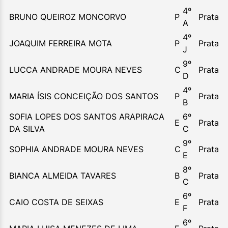
4º
BRUNO QUEIROZ MONCORVO
P
Prata
A
4º
JOAQUIM FERREIRA MOTA
P
Prata
J
9º
LUCCA ANDRADE MOURA NEVES
C
Prata
D
4º
MARIA ÍSIS CONCEIÇÃO DOS SANTOS
P
Prata
B
SOFIA LOPES DOS SANTOS ARAPIRACA
6º
E
Prata
DA SILVA
C
9º
SOPHIA ANDRADE MOURA NEVES
C
Prata
E
8º
BIANCA ALMEIDA TAVARES
B
Prata
C
6º
CAIO COSTA DE SEIXAS
E
Prata
F
6º