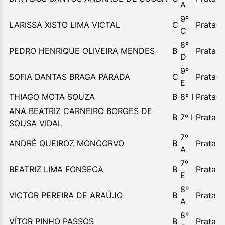
A
9º
LARISSA XISTO LIMA VICTAL
C
Prata
C
8º
PEDRO HENRIQUE OLIVEIRA MENDES
B
Prata
D
9º
SOFIA DANTAS BRAGA PARADA
C
Prata
E
THIAGO MOTA SOUZA
B
8º I
Prata
ANA BEATRIZ CARNEIRO BORGES DE
B
7º I
Prata
SOUSA VIDAL
7º
ANDRÉ QUEIROZ MONCORVO
B
Prata
A
7º
BEATRIZ LIMA FONSECA
B
Prata
E
8º
VICTOR PEREIRA DE ARAÚJO
B
Prata
A
8º
VÍTOR PINHO PASSOS
B
Prata