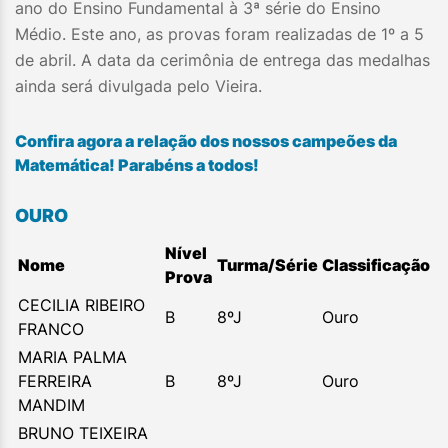
ano do Ensino Fundamental à 3ª série do Ensino
Médio. Este ano, as provas foram realizadas de 1º a 5
de abril. A data da cerimônia de entrega das medalhas
ainda será divulgada pelo Vieira.
Confira agora a relação dos nossos campeões da
Matemática! Parabéns a todos!
OURO
Nível
Nome
Turma/Série
Classificação
Prova
CECILIA RIBEIRO
B
8ºJ
Ouro
FRANCO
MARIA PALMA
FERREIRA
B
8ºJ
Ouro
MANDIM
BRUNO TEIXEIRA