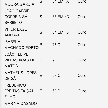
S
3ª EM -A
Ouro
MOURA GARCIA
JOÃO GABRIEL
CORREIA SÁ
S
3ª EM -C
Ouro
BARRETO
VITOR LAGE
S
3ª EM- B
Ouro
ANDRADE
ISABELA
B
7º G
Ouro
MACHADO PORTO
JOÃO FELIPE
VILLAS BOAS DE
C
9º C
Ouro
MATOS
MATHEUS LOPES
E
6º C
Ouro
DE SÁ
FREDERICO
FREITAS FAIÇAL
E
6º D
Ouro
FILHO
MARINA CASADO