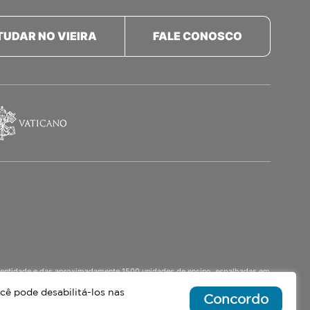
TUDAR NO VIEIRA
FALE CONOSCO
a identidade e das aproximadamente 1500 unidades de ensino, espalhadas em
o Ensino Médio Noturno, voltado para Jovens.
cê pode desabilitá-los nas
Concordo