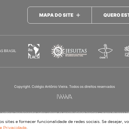
MAPA DO SITE
QUERO ES
Copyright. Colégio Antônio Vieira. Todos os direitos reservados
as práticas impulsionadas pelos valores da espiritualidade inaciana – marca da noss
ucação Infantil à 3ª série do Ensino Médio, nos turnos matutino e vespertino, além d
 sites e fornecer funcionalidade de redes sociais. Se desejar, vo
de Privacidade
.
Continue lendo