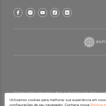
O Colégio Antônio Vieira integra a Rede Jesuíta de Educação, tendo as su
mais de 60 países. Atendemos a alunos da Ed
Utilizamos cookies para melhorar sua experiência em nossos
configurações de seu navegador. Conheça nossa
Política 