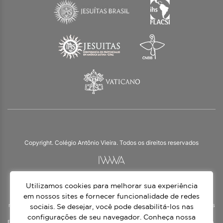
Copyright. Colégio Antônio Vieira. Todos os direitos reservados
Utilizamos cookies para melhorar sua experiência
O Colégio Antônio Vieira integra a Rede Jesuíta de Educação, tendo as suas
práticas impulsionadas pelos valores da espiritualidade inaciana – marca da
em nossos sites e fornecer funcionalidade de redes
nossa identidade e das aproximadamente 1500 unidades de ensino, espalhadas
sociais. Se desejar, você pode desabilitá-los nas
em mais de 60 países. Atendemos a alunos da Educação Infantil à 3ª série do
configurações de seu navegador. Conheça nossa
Ensino Médio, nos turnos matutino e vespertino, além do Ensino Médio Noturno,