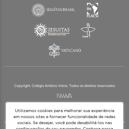
Copyright. Colégio Antônio Vieira. Todos os direitos reservados
Utilizamos cookies para melhorar sua experiência
O Colégio Antônio Vieira integra a Rede Jesuíta de Educação, tendo as suas
práticas impulsionadas pelos valores da espiritualidade inaciana – marca da
em nossos sites e fornecer funcionalidade de redes
nossa identidade e das aproximadamente 1500 unidades de ensino, espalhadas
sociais. Se desejar, você pode desabilitá-los nas
em mais de 60 países. Atendemos a alunos da Educação Infantil à 3ª série do