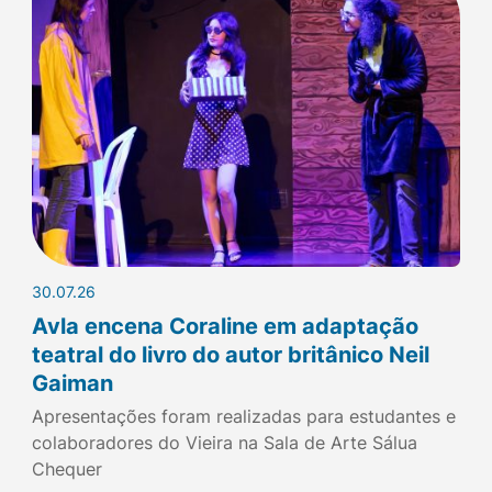
30.07.26
Avla encena Coraline em adaptação
teatral do livro do autor britânico Neil
Gaiman
Apresentações foram realizadas para estudantes e
colaboradores do Vieira na Sala de Arte Sálua
Chequer