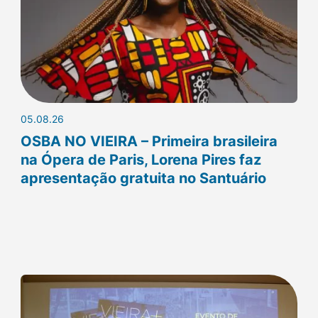
05.08.26
OSBA NO VIEIRA – Primeira brasileira
na Ópera de Paris, Lorena Pires faz
apresentação gratuita no Santuário