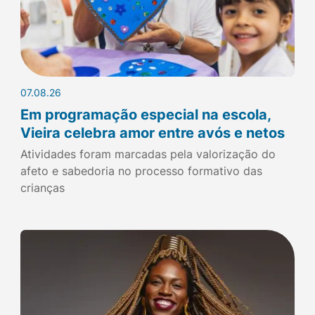
07.08.26
Em programação especial na escola,
Vieira celebra amor entre avós e netos
Atividades foram marcadas pela valorização do
afeto e sabedoria no processo formativo das
crianças