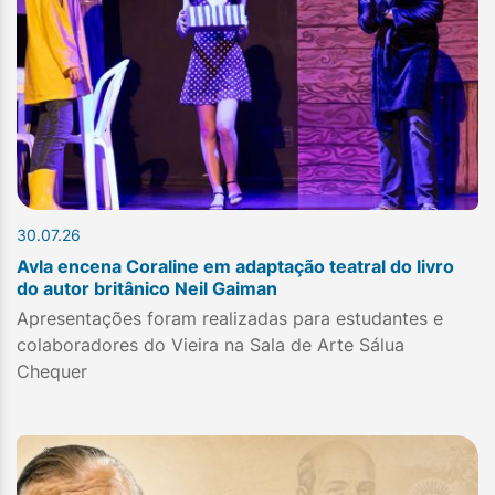
30.07.26
Avla encena Coraline em adaptação teatral do livro
do autor britânico Neil Gaiman
Apresentações foram realizadas para estudantes e
colaboradores do Vieira na Sala de Arte Sálua
Chequer