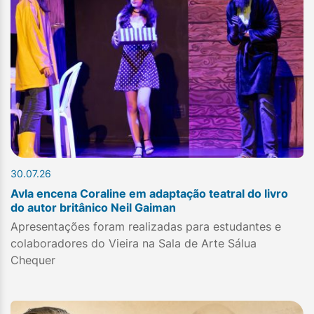
30.07.26
Avla encena Coraline em adaptação teatral do livro
do autor britânico Neil Gaiman
Apresentações foram realizadas para estudantes e
colaboradores do Vieira na Sala de Arte Sálua
Chequer