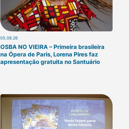
05.08.26
OSBA NO VIEIRA – Primeira brasileira
na Ópera de Paris, Lorena Pires faz
apresentação gratuita no Santuário