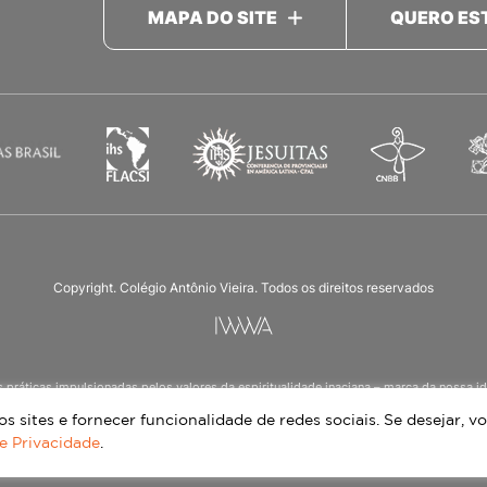
MAPA DO SITE
QUERO ES
Copyright. Colégio Antônio Vieira. Todos os direitos reservados
as práticas impulsionadas pelos valores da espiritualidade inaciana – marca da noss
ucação Infantil à 3ª série do Ensino Médio, nos turnos matutino e vespertino, além d
 sites e fornecer funcionalidade de redes sociais. Se desejar, vo
de Privacidade
.
Continue lendo