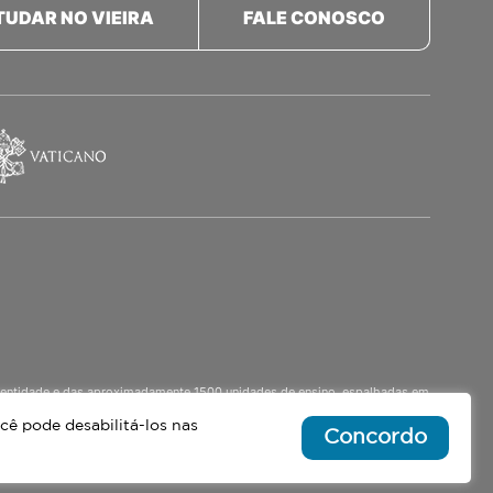
TUDAR NO VIEIRA
FALE CONOSCO
a identidade e das aproximadamente 1500 unidades de ensino, espalhadas em
o Ensino Médio Noturno, voltado para Jovens.
cê pode desabilitá-los nas
Concordo