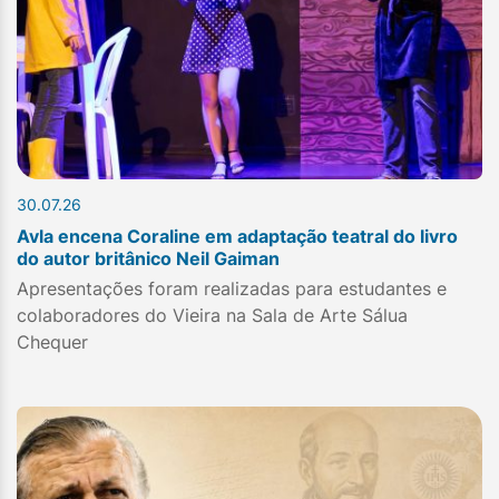
30.07.26
Avla encena Coraline em adaptação teatral do livro
do autor britânico Neil Gaiman
Apresentações foram realizadas para estudantes e
colaboradores do Vieira na Sala de Arte Sálua
Chequer