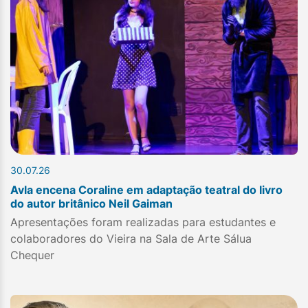
30.07.26
Avla encena Coraline em adaptação teatral do livro
do autor britânico Neil Gaiman
Apresentações foram realizadas para estudantes e
colaboradores do Vieira na Sala de Arte Sálua
Chequer