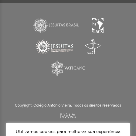
Copyright. Colégio Antônio Vieira. Todos os direitos reservados
Utilizamos cookies para melhorar sua experiência
O Colégio Antônio Vieira integra a Rede Jesuíta de Educação, tendo as suas