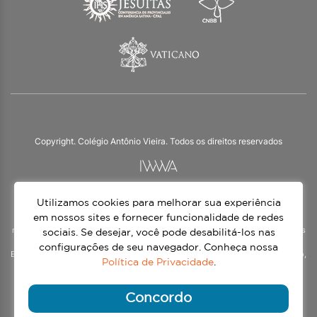
Copyright. Colégio Antônio Vieira. Todos os direitos reservados
Utilizamos cookies para melhorar sua experiência
O Colégio Antônio Vieira integra a Rede Jesuíta de Educação, tendo as suas
práticas impulsionadas pelos valores da espiritualidade inaciana – marca da
em nossos sites e fornecer funcionalidade de redes
nossa identidade e das aproximadamente 1500 unidades de ensino, espalhadas
sociais. Se desejar, você pode desabilitá-los nas
em mais de 60 países. Atendemos a alunos da Educação Infantil à 3ª série do
configurações de seu navegador. Conheça nossa
Ensino Médio, nos turnos matutino e vespertino, além do Ensino Médio Noturno,
Política de Privacidade
.
voltado para Jovens.
Continue lendo
Concordo