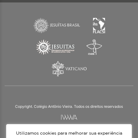
Copyright. Colégio Antônio Vieira. Todos os direitos reservados
Utilizamos cookies para melhorar sua experiência
O Colégio Antônio Vieira integra a Rede Jesuíta de Educação, tendo as suas