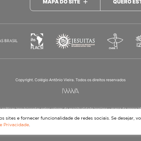
MAPA DO SITE
QUERO ES
Copyright. Colégio Antônio Vieira. Todos os direitos reservados
as práticas impulsionadas pelos valores da espiritualidade inaciana – marca da noss
ucação Infantil à 3ª série do Ensino Médio, nos turnos matutino e vespertino, além d
 sites e fornecer funcionalidade de redes sociais. Se desejar, vo
de Privacidade
.
Continue lendo