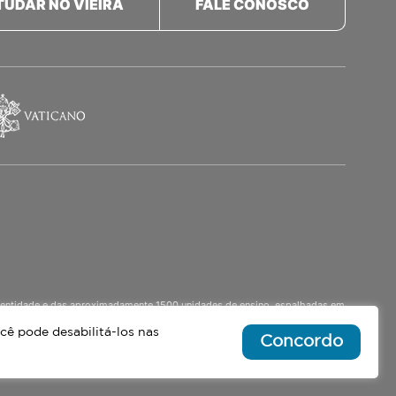
TUDAR NO VIEIRA
FALE CONOSCO
a identidade e das aproximadamente 1500 unidades de ensino, espalhadas em
o Ensino Médio Noturno, voltado para Jovens.
cê pode desabilitá-los nas
Concordo