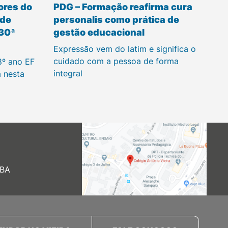
ores do
PDG – Formação reafirma cura
 de
personalis como prática de
 30ª
gestão educacional
Expressão vem do latim e significa o
cuidado com a pessoa de forma
8º ano EF
integral
a nesta
 BA