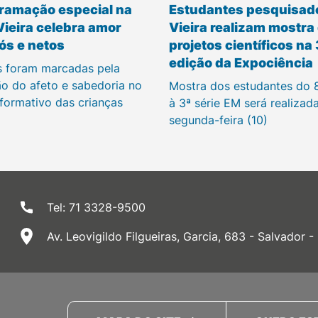
ramação especial na
Estudantes pesquisad
Vieira celebra amor
Vieira realizam mostra
ós e netos
projetos científicos na
edição da Expociência
s foram marcadas pela
ão do afeto e sabedoria no
Mostra dos estudantes do 
 formativo das crianças
à 3ª série EM será realizad
segunda-feira (10)
Tel: 71 3328-9500
Av. Leovigildo Filgueiras, Garcia, 683 - Salvador -