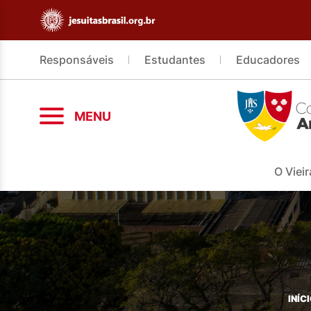
Responsáveis
Estudantes
Educadores
MENU
O Vieir
INÍC