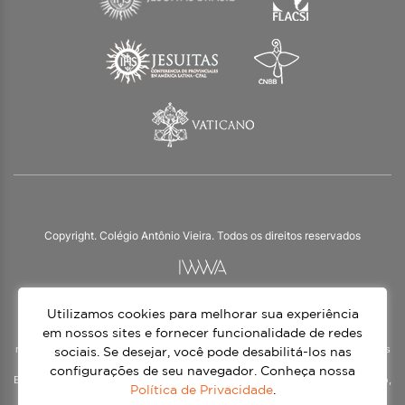
Copyright. Colégio Antônio Vieira. Todos os direitos reservados
Utilizamos cookies para melhorar sua experiência
O Colégio Antônio Vieira integra a Rede Jesuíta de Educação, tendo as suas
práticas impulsionadas pelos valores da espiritualidade inaciana – marca da
em nossos sites e fornecer funcionalidade de redes
nossa identidade e das aproximadamente 1500 unidades de ensino, espalhadas
sociais. Se desejar, você pode desabilitá-los nas
em mais de 60 países. Atendemos a alunos da Educação Infantil à 3ª série do
configurações de seu navegador. Conheça nossa
Ensino Médio, nos turnos matutino e vespertino, além do Ensino Médio Noturno,
Política de Privacidade
.
voltado para Jovens.