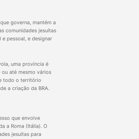
, que governa, mantém a
 as comunidades jesuítas
l e pessoal, e designar
ola, uma província é
e ou até mesmo vários
 todo o território
esde a criação da BRA.
esso que envolve
a a Roma (Itália). O
des jesuítas para