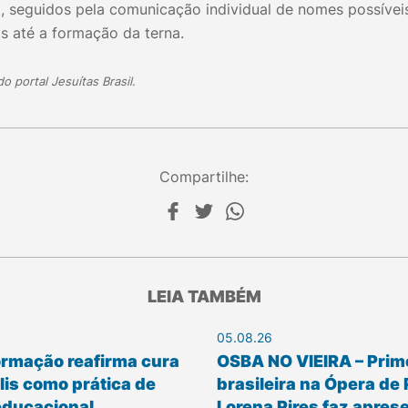
do, seguidos pela comunicação individual de nomes possíveis
as até a formação da terna.
 portal Jesuítas Brasil.
Compartilhe:
LEIA TAMBÉM
05.08.26
ormação reafirma cura
OSBA NO VIEIRA – Prim
is como prática de
brasileira na Ópera de 
educacional
Lorena Pires faz apres