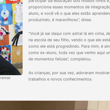
participar da educação dos nossos filhos e
proporciona esses momentos de integração 
aluno, e você vê o que eles estão aprenden
produzindo, é maravilhoso”, disse.
“Você já sai daqui com astral lá em cima, 
na escola de seu filho, vendo o que ele es
como ele está progredindo. Para mim, é ai
como ex-aluno, toda vez que venho aqui 
de momentos felizes”, completou.
As crianças, por sua vez, adoraram mostrar
irense
trabalhos e novos conhecimentos.