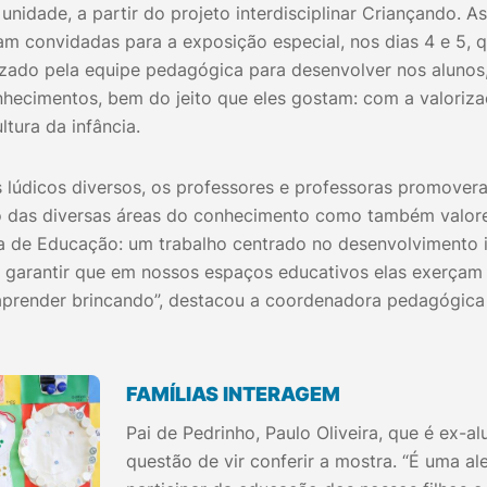
 unidade, a partir do projeto interdisciplinar Criançando. 
am convidadas para a exposição especial, nos dias 4 e 5,
lizado pela equipe pedagógica para desenvolver nos alunos,
nhecimentos, bem do jeito que eles gostam: com a valoriz
ltura da infância.
 lúdicos diversos, os professores e professoras promove
 das diversas áreas do conhecimento como também valores
ta de Educação: um trabalho centrado no desenvolvimento i
 garantir que em nossos espaços educativos elas exerçam
 aprender brincando”, destacou a coordenadora pedagógica 
FAMÍLIAS INTERAGEM
Pai de Pedrinho, Paulo Oliveira, que é ex-al
questão de vir conferir a mostra. “É uma a