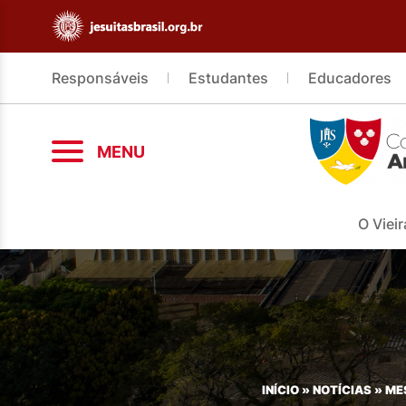
Responsáveis
Estudantes
Educadores
MENU
O Vieir
INÍCIO
»
NOTÍCIAS
»
ME