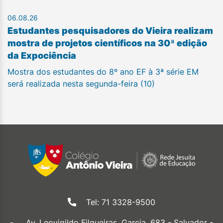
06.08.26
Estudantes pesquisadores do Vieira realizam
mostra de projetos científicos na 30ª edição
da Expociência
Mostra dos estudantes do 8º ano EF à 3ª série EM
será realizada nesta segunda-feira (10)
Tel: 71 3328-9500
Av. Leovigildo Filgueiras, Garcia, 683 - Salvador -