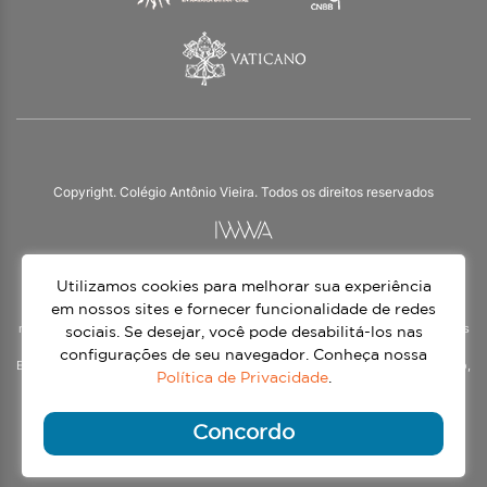
Copyright. Colégio Antônio Vieira. Todos os direitos reservados
Utilizamos cookies para melhorar sua experiência
O Colégio Antônio Vieira integra a Rede Jesuíta de Educação, tendo as suas
práticas impulsionadas pelos valores da espiritualidade inaciana – marca da
em nossos sites e fornecer funcionalidade de redes
nossa identidade e das aproximadamente 1500 unidades de ensino, espalhadas
sociais. Se desejar, você pode desabilitá-los nas
em mais de 60 países. Atendemos a alunos da Educação Infantil à 3ª série do
configurações de seu navegador. Conheça nossa
Ensino Médio, nos turnos matutino e vespertino, além do Ensino Médio Noturno,
Política de Privacidade
.
voltado para Jovens.
Continue lendo
Concordo